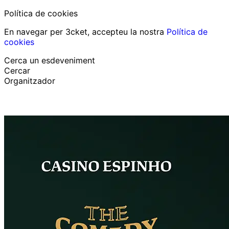
Política de cookies
En navegar per 3cket, accepteu la nostra
Política de
cookies
Cerca un esdeveniment
Cercar
Organitzador
Descobrir esdeveniments
Català
Suport al participant
He perdut la meva entrada
Login
Promoure esdeveniment