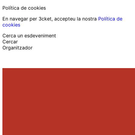
Política de cookies
En navegar per 3cket, accepteu la nostra
Política de
cookies
Cerca un esdeveniment
Cercar
Organitzador
Descobrir esdeveniments
Català
Suport al participant
He perdut la meva entrada
Login
Promoure esdeveniment