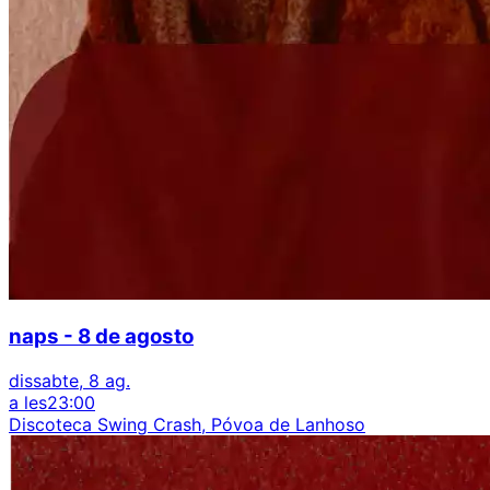
naps - 8 de agosto
dissabte, 8 ag.
a les
23:00
Discoteca Swing Crash, Póvoa de Lanhoso