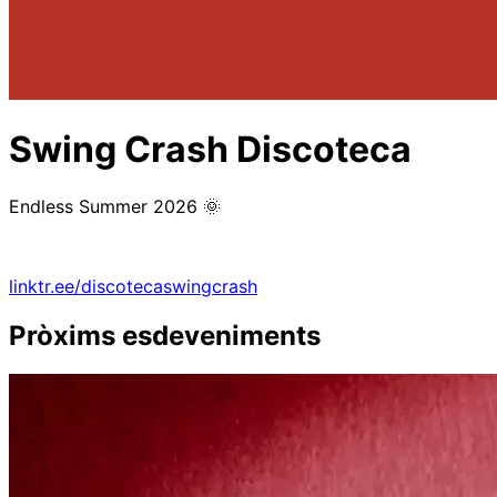
Swing Crash Discoteca
Endless Summer 2026 🌞
linktr.ee/discotecaswingcrash
Pròxims esdeveniments