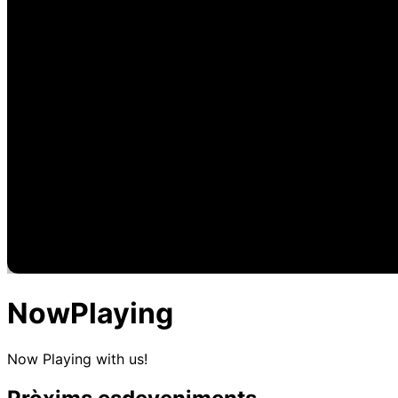
NowPlaying
Now Playing with us!