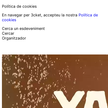
Política de cookies
En navegar per 3cket, accepteu la nostra
Política de
cookies
Cerca un esdeveniment
Cercar
Organitzador
Descobrir esdeveniments
Català
Suport al participant
He perdut la meva entrada
Login
Promoure esdeveniment