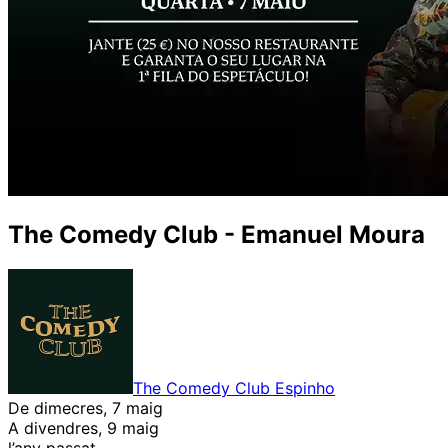
The Comedy Club - Emanuel Moura
The Comedy Club Espinho
De dimecres, 7 maig
A divendres, 9 maig
l’any passat