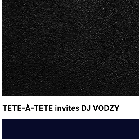
TETE-À-TETE invites DJ VODZY