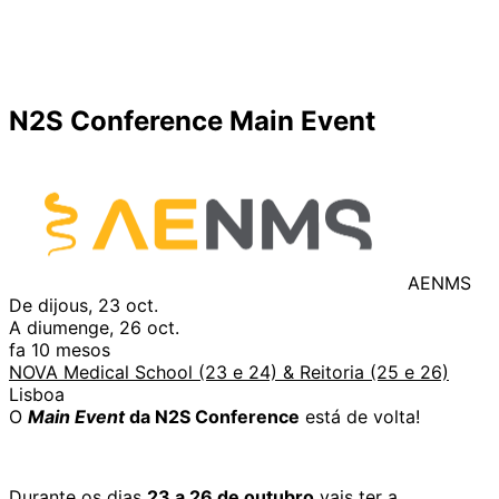
N2S Conference Main Event
AENMS
De dijous, 23 oct.
A diumenge, 26 oct.
fa 10 mesos
NOVA Medical School (23 e 24) & Reitoria (25 e 26)
Lisboa
O
Main Event
da N2S Conference
está de volta!
Durante os dias
23 a 26 de outubro
vais ter a