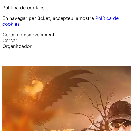
Política de cookies
En navegar per 3cket, accepteu la nostra
Política de
cookies
Cerca un esdeveniment
Cercar
Organitzador
Descobrir esdeveniments
Català
Suport al participant
He perdut la meva entrada
Login
Promoure esdeveniment