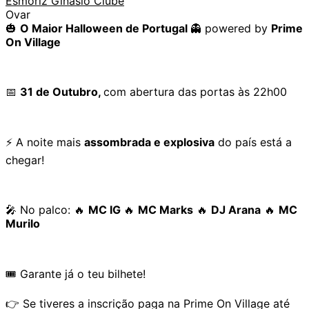
Esmoriz Ginásio Clube
Ovar
🎃
O Maior Halloween de Portugal
👻 powered by
Prime
On Village
📅
31 de Outubro,
com abertura das portas às 22h00
⚡️ A noite mais
assombrada e explosiva
do país está a
chegar!
🎤 No palco: 🔥
MC IG
🔥
MC Marks
🔥
DJ Arana
🔥
MC
Murilo
🎟️ Garante já o teu bilhete!
👉 Se tiveres a inscrição paga na Prime On Village até