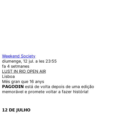
Weekend Society
diumenge, 12 jul. a les 23:55
fa 4 setmanes
LUST IN RIO OPEN AIR
Lisboa
Més gran que 16 anys
𝗣𝗔𝗚𝗢𝗗𝗜𝗡 está de volta depois de uma edição
memorável e promete voltar a fazer história!
𝟭𝟮 𝗗𝗘 𝗝𝗨𝗟𝗛𝗢