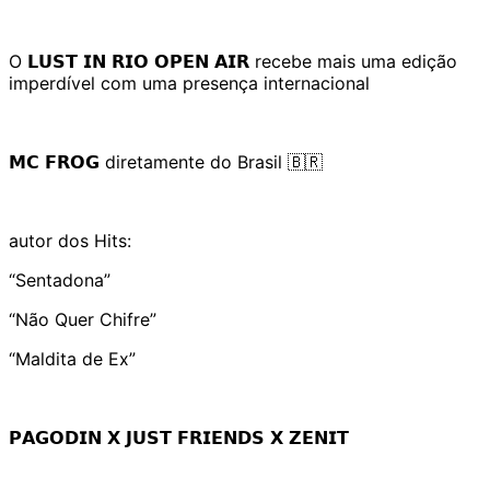
O 𝗟𝗨𝗦𝗧 𝗜𝗡 𝗥𝗜𝗢 𝗢𝗣𝗘𝗡 𝗔𝗜𝗥 recebe mais uma edição
imperdível com uma presença internacional
𝗠𝗖 𝗙𝗥𝗢𝗚 diretamente do Brasil 🇧🇷
autor dos Hits:
“Sentadona”
“Não Quer Chifre”
“Maldita de Ex”
𝗣𝗔𝗚𝗢𝗗𝗜𝗡 𝗫 𝗝𝗨𝗦𝗧 𝗙𝗥𝗜𝗘𝗡𝗗𝗦 𝗫 𝗭𝗘𝗡𝗜𝗧