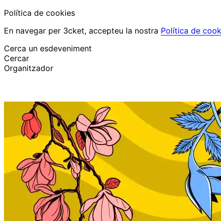
Política de cookies
En navegar per 3cket, accepteu la nostra
Política de cook
Cerca un esdeveniment
Cercar
Organitzador
Descobrir esdeveniments
Català
Suport al participant
He perdut la meva entrada
Login
Promoure esdeveniment