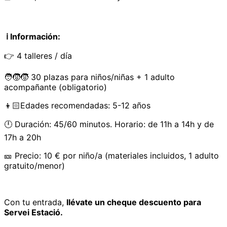
ℹ️ Información:
👉 4 talleres / día
🧑‍🧒‍🧒 30 plazas para niños/niñas + 1 adulto
acompañante (obligatorio)
👦🏻Edades recomendadas: 5-12 años
🕛 Duración: 45/60 minutos. Horario: de 11h a 14h y de
17h a 20h
🎫 Precio: 10 € por niño/a (materiales incluidos, 1 adulto
gratuito/menor)
Con tu entrada,
llévate un cheque descuento para
Servei Estació.