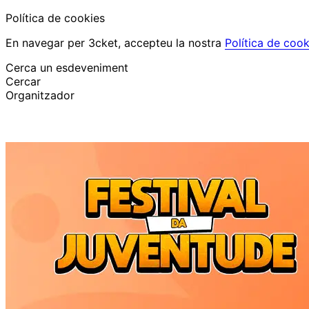
Política de cookies
En navegar per 3cket, accepteu la nostra
Política de cook
Cerca un esdeveniment
Cercar
Organitzador
Descobrir esdeveniments
Català
Suport al participant
He perdut la meva entrada
Login
Promoure esdeveniment