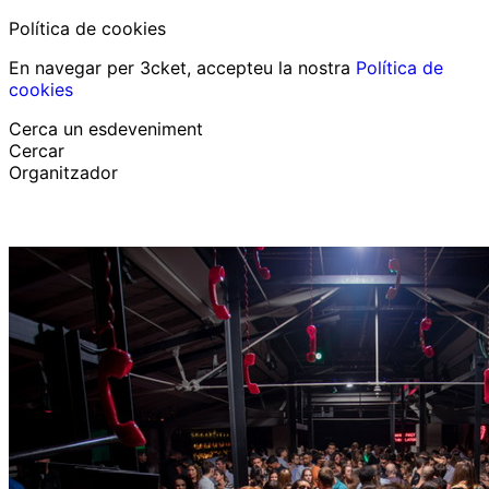
Política de cookies
En navegar per 3cket, accepteu la nostra
Política de
cookies
Cerca un esdeveniment
Cercar
Organitzador
Descobrir esdeveniments
Català
Suport al participant
He perdut la meva entrada
Login
Promoure esdeveniment