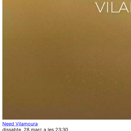
Need Vilamoura
dissabte, 28 març a les 23:30