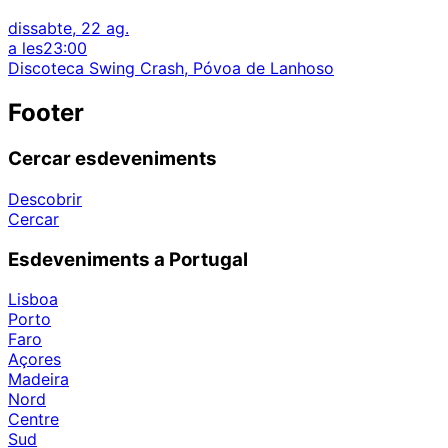
dissabte, 22 ag.
a les
23:00
Discoteca Swing Crash, Póvoa de Lanhoso
Footer
Cercar esdeveniments
Descobrir
Cercar
Esdeveniments a Portugal
Lisboa
Porto
Faro
Açores
Madeira
Nord
Centre
Sud