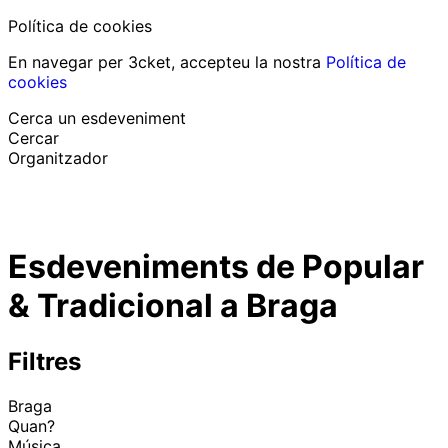
Política de cookies
En navegar per 3cket, accepteu la nostra
Política de
cookies
Cerca un esdeveniment
Cercar
Organitzador
Descobrir esdeveniments
Català
Esdeveniments de Popular
Suport al participant
He perdut la meva entrada
& Tradicional a Braga
Login
Promoure esdeveniment
Filtres
Braga
Quan?
Música