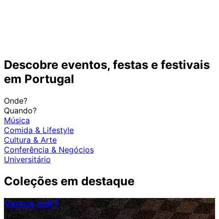
Descobre eventos, festas e festivais
em Portugal
Onde?
Quando?
Música
Comida & Lifestyle
Cultura & Arte
Conferência & Negócios
Universitário
Coleções em destaque
Vamos sair?