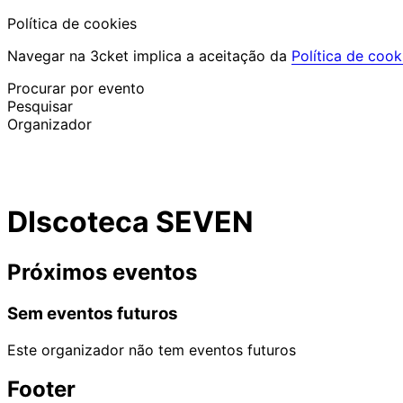
Política de cookies
Navegar na 3cket implica a aceitação da
Política de cook
Procurar por evento
Pesquisar
Organizador
Descobrir eventos
Português
DIscoteca SEVEN
Ajuda ao participante
Perdi o meu bilhete
Login
Promover evento
Próximos eventos
Sem eventos futuros
Este organizador não tem eventos futuros
Footer