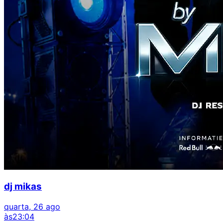
dj mikas
quarta, 26 ago
às
23:04