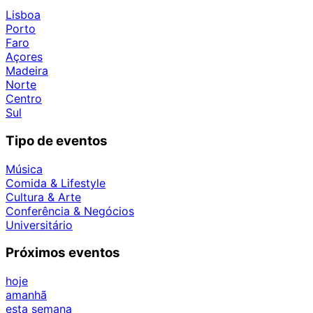
Lisboa
Porto
Faro
Açores
Madeira
Norte
Centro
Sul
Tipo de eventos
Música
Comida & Lifestyle
Cultura & Arte
Conferência & Negócios
Universitário
Próximos eventos
hoje
amanhã
esta semana