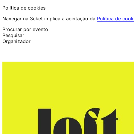
Política de cookies
Navegar na 3cket implica a aceitação da
Política de cook
Procurar por evento
Pesquisar
Organizador
Descobrir eventos
Português
Ajuda ao participante
Perdi o meu bilhete
Login
Promover evento