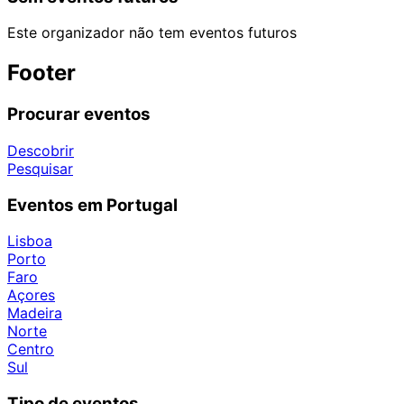
Este organizador não tem eventos futuros
Footer
Procurar eventos
Descobrir
Pesquisar
Eventos em Portugal
Lisboa
Porto
Faro
Açores
Madeira
Norte
Centro
Sul
Tipo de eventos