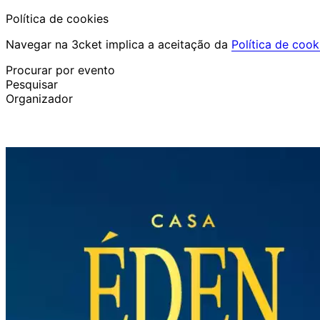
Política de cookies
Navegar na 3cket implica a aceitação da
Política de cook
Procurar por evento
Pesquisar
Organizador
Descobrir eventos
Português
Ajuda ao participante
Perdi o meu bilhete
Login
Promover evento