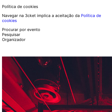
Política de cookies
Navegar na 3cket implica a aceitação da
Política de
cookies
Procurar por evento
Pesquisar
Organizador
Descobrir eventos
Português
Ajuda ao participante
Perdi o meu bilhete
Login
Promover evento