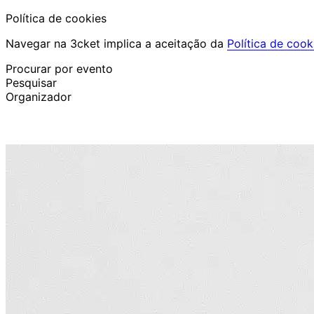
Política de cookies
Navegar na 3cket implica a aceitação da
Política de cook
Procurar por evento
Pesquisar
Organizador
Descobrir eventos
Português
Ajuda ao participante
Perdi o meu bilhete
Login
Promover evento