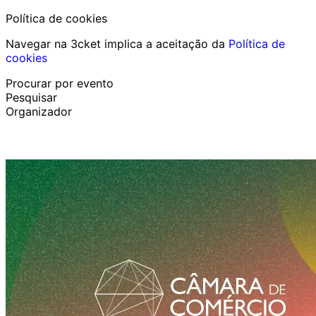
Política de cookies
Navegar na 3cket implica a aceitação da
Política de
cookies
Procurar por evento
Pesquisar
Organizador
Descobrir eventos
Português
Ajuda ao participante
Perdi o meu bilhete
Login
Promover evento