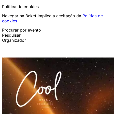
Política de cookies
Navegar na 3cket implica a aceitação da
Política de
cookies
Procurar por evento
Pesquisar
Organizador
Descobrir eventos
Português
Ajuda ao participante
Perdi o meu bilhete
Login
Promover evento