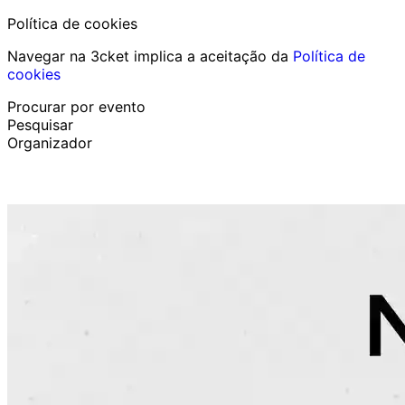
Política de cookies
Navegar na 3cket implica a aceitação da
Política de
cookies
Procurar por evento
Pesquisar
Organizador
Descobrir eventos
Português
Ajuda ao participante
Perdi o meu bilhete
Login
Promover evento