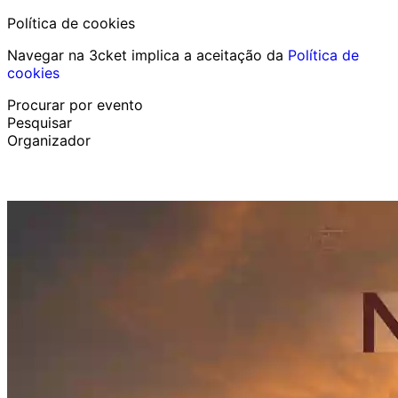
Política de cookies
Navegar na 3cket implica a aceitação da
Política de
cookies
Procurar por evento
Pesquisar
Organizador
Descobrir eventos
Português
Ajuda ao participante
Perdi o meu bilhete
Login
Promover evento