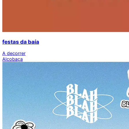
festas da baía
A decorrer
Alcobaça