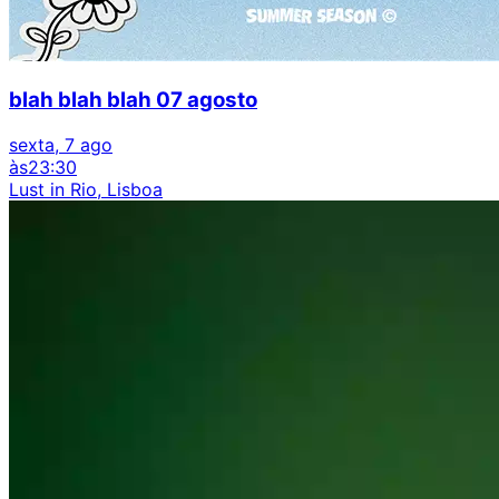
blah blah blah 07 agosto
sexta, 7 ago
às
23:30
Lust in Rio, Lisboa