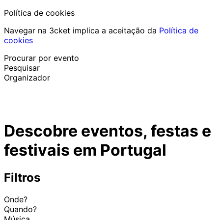
Política de cookies
Navegar na 3cket implica a aceitação da
Política de
cookies
Procurar por evento
Pesquisar
Organizador
Descobrir eventos
Português
Descobre eventos, festas e
Ajuda ao participante
Perdi o meu bilhete
festivais em Portugal
Login
Promover evento
Filtros
Onde?
Quando?
Música