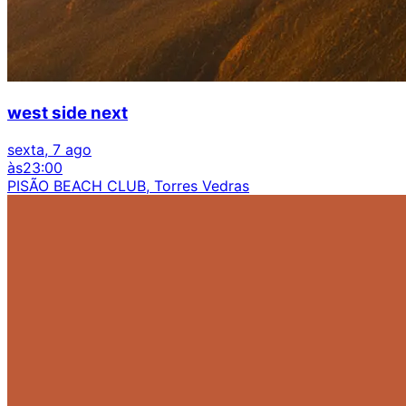
west side next
sexta, 7 ago
às
23:00
PISÃO BEACH CLUB, Torres Vedras