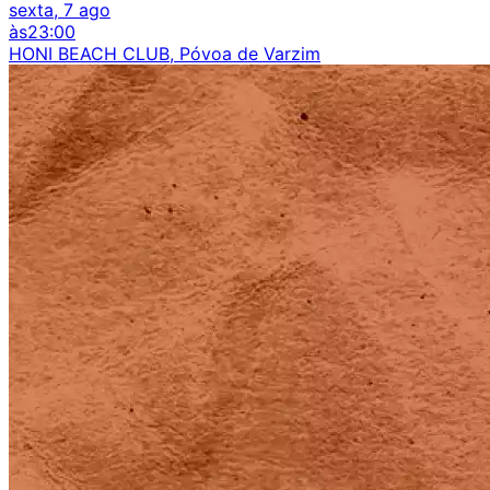
sexta, 7 ago
às
23:00
HONI BEACH CLUB, Póvoa de Varzim