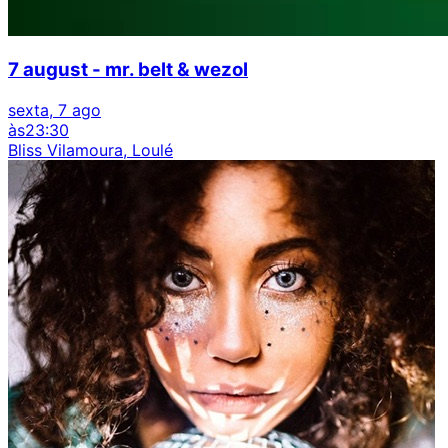
7 august - mr. belt & wezol
sexta, 7 ago
às
23:30
Bliss Vilamoura, Loulé