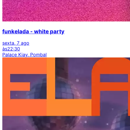
funkelada - white party
sexta, 7 ago
às
22:30
Palace Kiay, Pombal