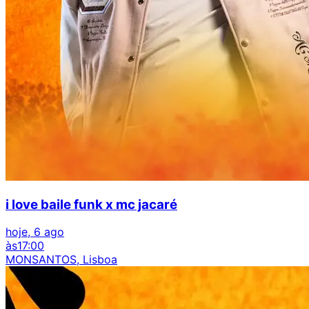
i love baile funk x mc jacaré
hoje, 6 ago
às
17:00
MONSANTOS, Lisboa