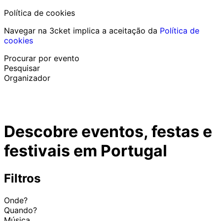
Política de cookies
Navegar na 3cket implica a aceitação da
Política de
cookies
Procurar por evento
Pesquisar
Organizador
Descobrir eventos
Português
Descobre eventos, festas e
Ajuda ao participante
Perdi o meu bilhete
festivais em Portugal
Login
Promover evento
Filtros
Onde?
Quando?
Música