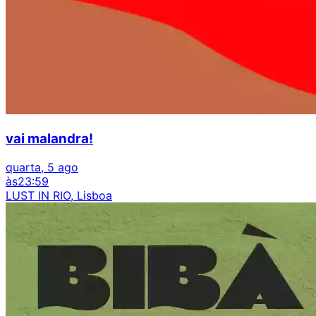
vai malandra!
quarta, 5 ago
às
23:59
LUST IN RIO, Lisboa