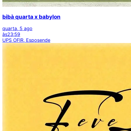
bibà quarta x babylon
quarta, 5 ago
às
23:59
UPS OFIR, Esposende