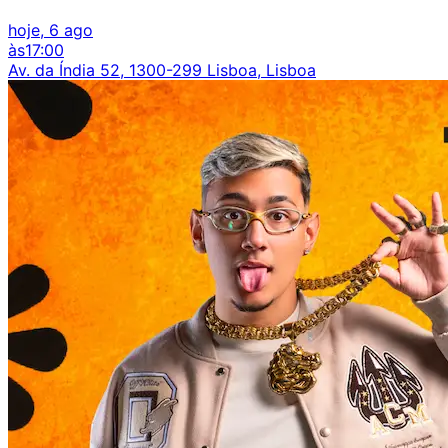
hoje, 6 ago
às
17:00
Av. da Índia 52, 1300-299 Lisboa, Lisboa