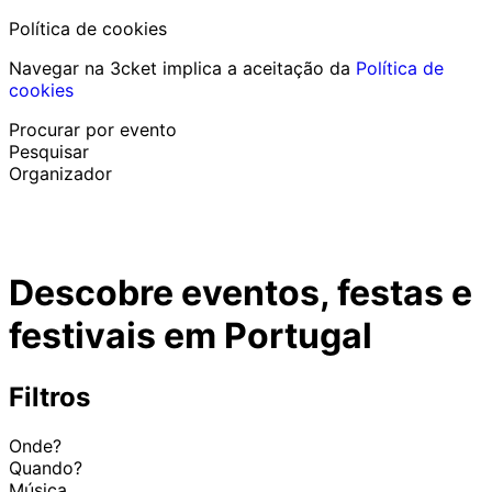
Política de cookies
Navegar na 3cket implica a aceitação da
Política de
cookies
Procurar por evento
Pesquisar
Organizador
Descobrir eventos
Português
Descobre eventos, festas e
Ajuda ao participante
Perdi o meu bilhete
festivais em Portugal
Login
Promover evento
Filtros
Onde?
Quando?
Música