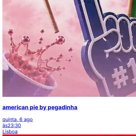
american pie by pegadinha
quinta, 6 ago
às
23:30
Lisboa