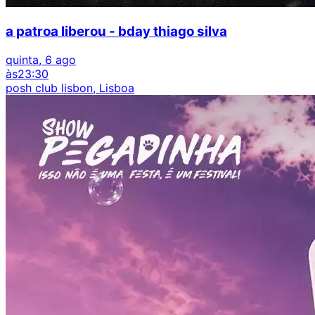
a patroa liberou - bday thiago silva
quinta, 6 ago
às
23:30
posh club lisbon, Lisboa