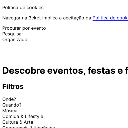
Política de cookies
Navegar na 3cket implica a aceitação da
Política de cook
Procurar por evento
Pesquisar
Organizador
Descobrir eventos
Português
Descobre eventos, festas e 
Ajuda ao participante
Perdi o meu bilhete
Login
Promover evento
Filtros
Onde?
Quando?
Música
Comida & Lifestyle
Cultura & Arte
Conferência & Negócios