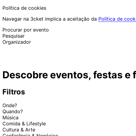
Política de cookies
Navegar na 3cket implica a aceitação da
Política de cook
Procurar por evento
Pesquisar
Organizador
Descobrir eventos
Português
Descobre eventos, festas e 
Ajuda ao participante
Perdi o meu bilhete
Login
Promover evento
Filtros
Onde?
Quando?
Música
Comida & Lifestyle
Cultura & Arte
Conferência & Negócios