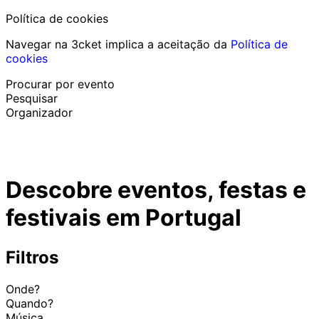
Política de cookies
Navegar na 3cket implica a aceitação da
Política de
cookies
Procurar por evento
Pesquisar
Organizador
Descobrir eventos
Português
Descobre eventos, festas e
Ajuda ao participante
Perdi o meu bilhete
festivais em Portugal
Login
Promover evento
Filtros
Onde?
Quando?
Música