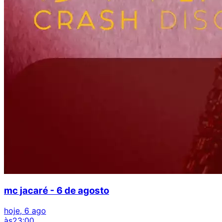
mc jacaré - 6 de agosto
hoje, 6 ago
às
23:00