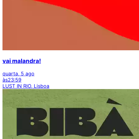
vai malandra!
quarta, 5 ago
às
23:59
LUST IN RIO, Lisboa