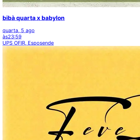
bibà quarta x babylon
quarta, 5 ago
às
23:59
UPS OFIR, Esposende