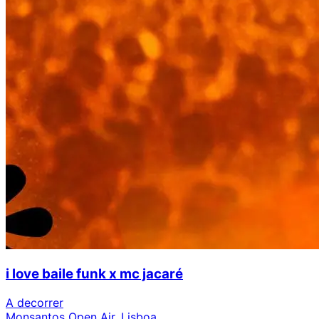
i love baile funk x mc jacaré
A decorrer
Monsantos Open Air, Lisboa