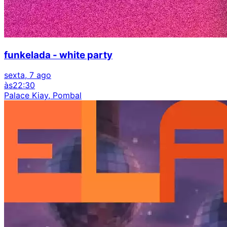
funkelada - white party
sexta, 7 ago
às
22:30
Palace Kiay, Pombal