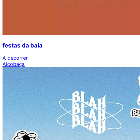
festas da baía
A decorrer
Alcobaça