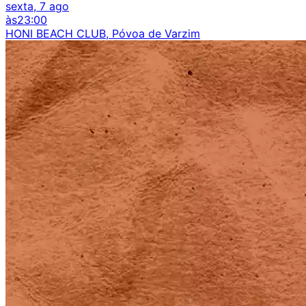
sexta, 7 ago
às
23:00
HONI BEACH CLUB, Póvoa de Varzim