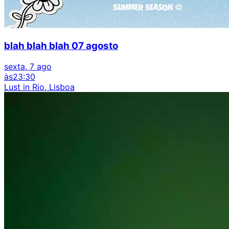
blah blah blah 07 agosto
sexta, 7 ago
às
23:30
Lust in Rio, Lisboa