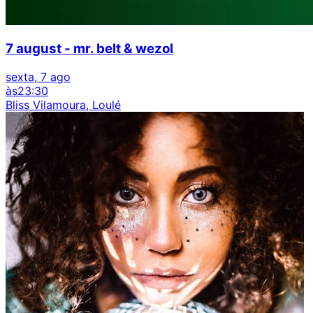
7 august - mr. belt & wezol
sexta, 7 ago
às
23:30
Bliss Vilamoura, Loulé