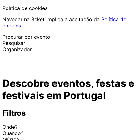
Política de cookies
Navegar na 3cket implica a aceitação da
Política de
cookies
Procurar por evento
Pesquisar
Organizador
Descobrir eventos
Português
Descobre eventos, festas e
Ajuda ao participante
Perdi o meu bilhete
festivais em Portugal
Login
Promover evento
Filtros
Onde?
Quando?
Música