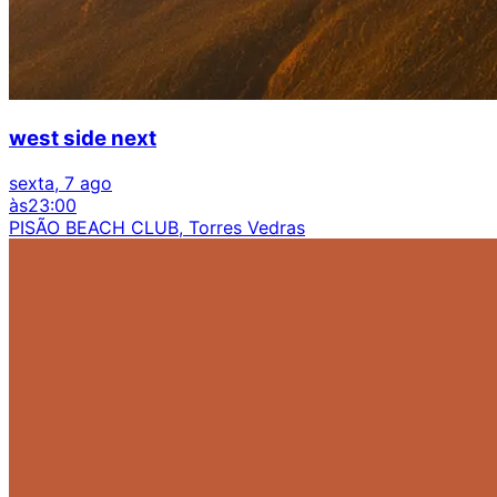
west side next
sexta, 7 ago
às
23:00
PISÃO BEACH CLUB, Torres Vedras