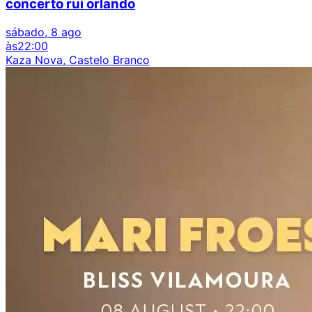
concerto rui orlando
sábado, 8 ago
às
22:00
Kaza Nova, Castelo Branco