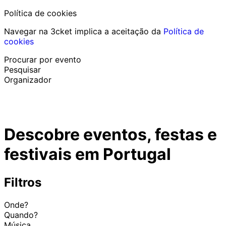
Política de cookies
Navegar na 3cket implica a aceitação da
Política de
cookies
Procurar por evento
Pesquisar
Organizador
Descobrir eventos
Português
Descobre eventos, festas e
Ajuda ao participante
Perdi o meu bilhete
festivais em Portugal
Login
Promover evento
Filtros
Onde?
Quando?
Música