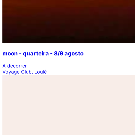
moon - quarteira - 8/9 agosto
A decorrer
Voyage Club, Loulé