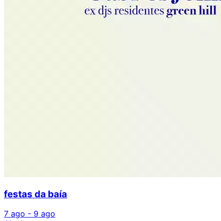
festas da baía
7 ago - 9 ago