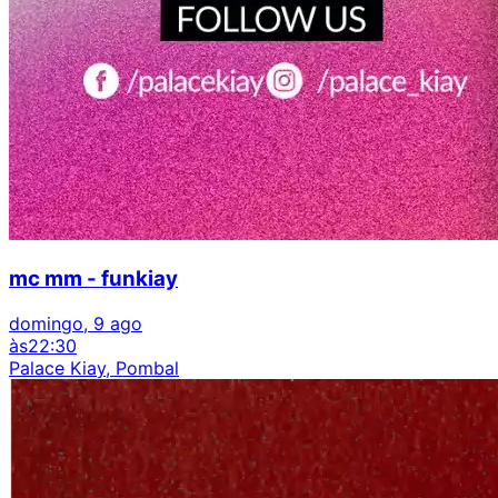
mc mm - funkiay
domingo, 9 ago
às
22:30
Palace Kiay, Pombal