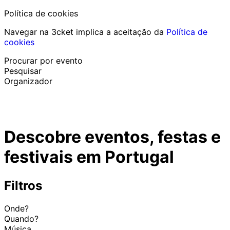
Política de cookies
Navegar na 3cket implica a aceitação da
Política de
cookies
Procurar por evento
Pesquisar
Organizador
Descobrir eventos
Português
Descobre eventos, festas e
Ajuda ao participante
Perdi o meu bilhete
festivais em Portugal
Login
Promover evento
Filtros
Onde?
Quando?
Música