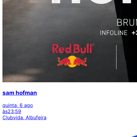
sam hofman
quinta, 6 ago
às
23:59
Clubvida, Albufeira