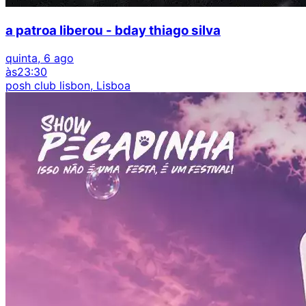
a patroa liberou - bday thiago silva
quinta, 6 ago
às
23:30
posh club lisbon, Lisboa