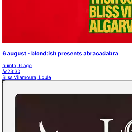
6 august - blond:ish presents abracadabra
quinta, 6 ago
às
23:30
Bliss Vilamoura, Loulé