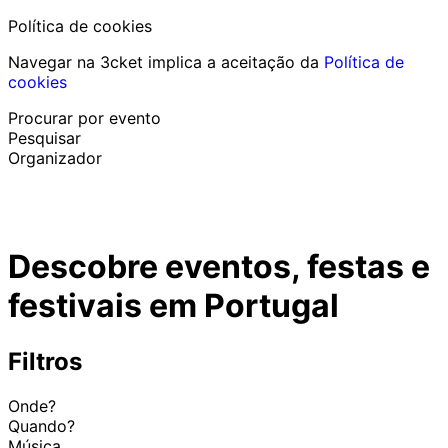
Política de cookies
Navegar na 3cket implica a aceitação da
Política de
cookies
Procurar por evento
Pesquisar
Organizador
Descobrir eventos
Português
Descobre eventos, festas e
Ajuda ao participante
Perdi o meu bilhete
festivais em Portugal
Login
Promover evento
Filtros
Onde?
Quando?
Música