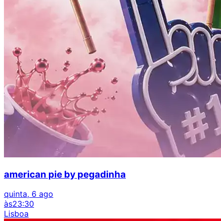
american pie by pegadinha
quinta, 6 ago
às
23:30
Lisboa