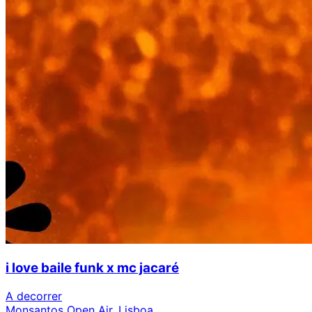
i love baile funk x mc jacaré
A decorrer
Monsantos Open Air, Lisboa