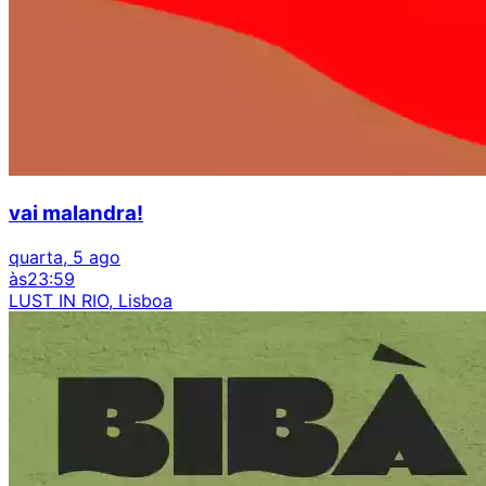
vai malandra!
quarta, 5 ago
às
23:59
LUST IN RIO, Lisboa