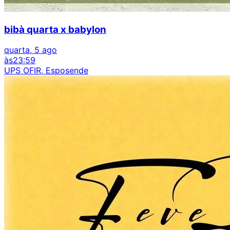
bibà quarta x babylon
quarta, 5 ago
às
23:59
UPS OFIR, Esposende