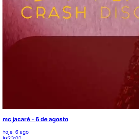
mc jacaré - 6 de agosto
hoje, 6 ago
às
23:00