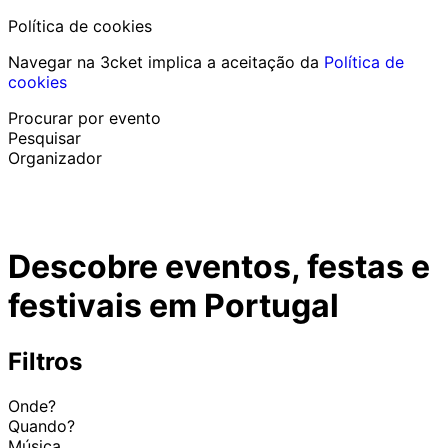
Política de cookies
Navegar na 3cket implica a aceitação da
Política de
cookies
Procurar por evento
Pesquisar
Organizador
Descobrir eventos
Português
Descobre eventos, festas e
Ajuda ao participante
Perdi o meu bilhete
festivais em Portugal
Login
Promover evento
Filtros
Onde?
Quando?
Música