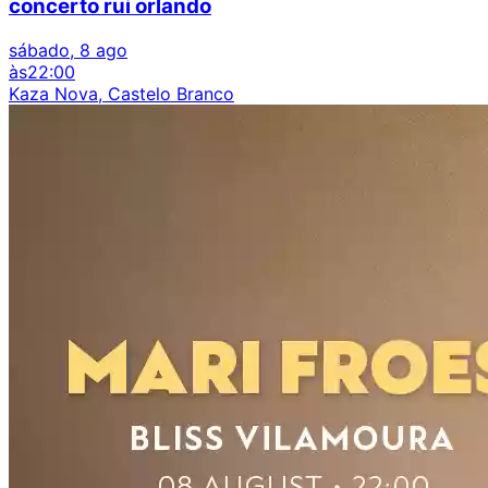
concerto rui orlando
sábado, 8 ago
às
22:00
Kaza Nova, Castelo Branco