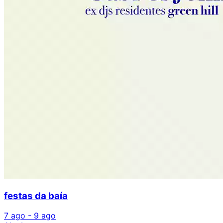
festas da baía
7 ago - 9 ago