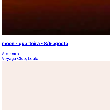
moon - quarteira - 8/9 agosto
A decorrer
Voyage Club, Loulé