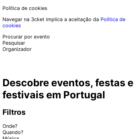
Política de cookies
Navegar na 3cket implica a aceitação da
Política de
cookies
Procurar por evento
Pesquisar
Organizador
Descobrir eventos
Português
Descobre eventos, festas e
Ajuda ao participante
Perdi o meu bilhete
festivais em Portugal
Login
Promover evento
Filtros
Onde?
Quando?
Música