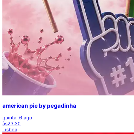
american pie by pegadinha
quinta, 6 ago
às
23:30
Lisboa