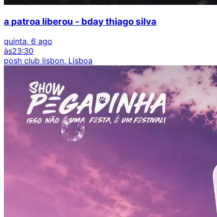
a patroa liberou - bday thiago silva
quinta, 6 ago
às
23:30
posh club lisbon, Lisboa