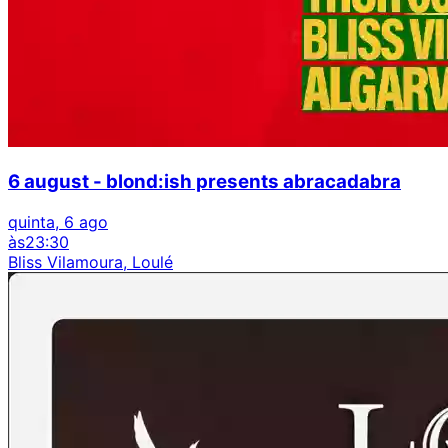
6 august - blond:ish presents abracadabra
quinta, 6 ago
às
23:30
Bliss Vilamoura, Loulé