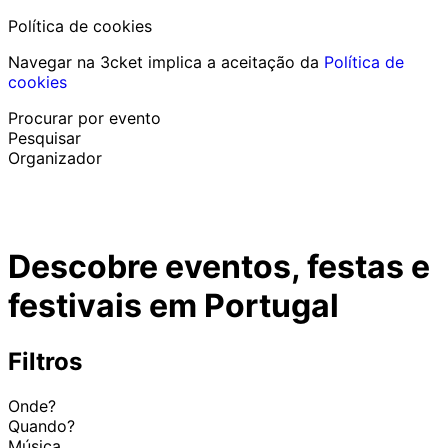
Política de cookies
Navegar na 3cket implica a aceitação da
Política de
cookies
Procurar por evento
Pesquisar
Organizador
Descobrir eventos
Português
Descobre eventos, festas e
Ajuda ao participante
Perdi o meu bilhete
festivais em Portugal
Login
Promover evento
Filtros
Onde?
Quando?
Música