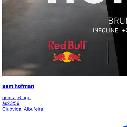
sam hofman
quinta, 6 ago
às
23:59
Clubvida, Albufeira