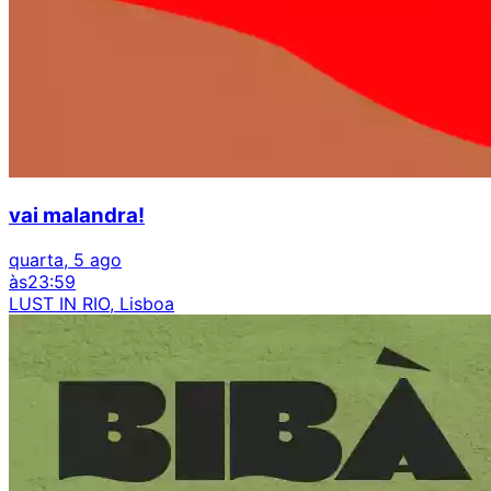
vai malandra!
quarta, 5 ago
às
23:59
LUST IN RIO, Lisboa