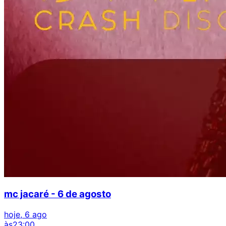
mc jacaré - 6 de agosto
hoje, 6 ago
às
23:00