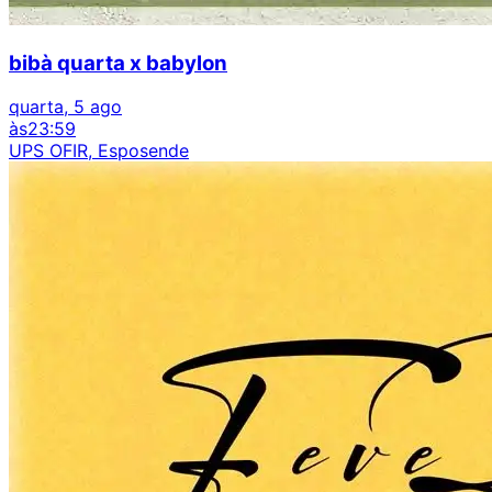
bibà quarta x babylon
quarta, 5 ago
às
23:59
UPS OFIR, Esposende