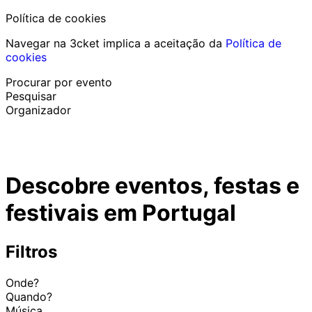
Política de cookies
Navegar na 3cket implica a aceitação da
Política de
cookies
Procurar por evento
Pesquisar
Organizador
Descobrir eventos
Português
Descobre eventos, festas e
Ajuda ao participante
Perdi o meu bilhete
festivais em Portugal
Login
Promover evento
Filtros
Onde?
Quando?
Música