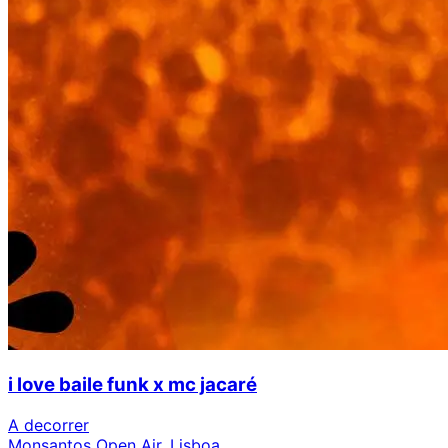
i love baile funk x mc jacaré
A decorrer
Monsantos Open Air, Lisboa