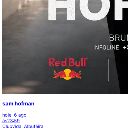
sam hofman
hoje, 6 ago
às
23:59
Clubvida, Albufeira