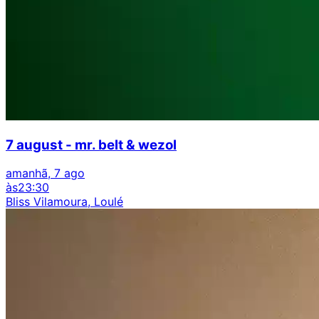
7 august - mr. belt & wezol
amanhã, 7 ago
às
23:30
Bliss Vilamoura, Loulé