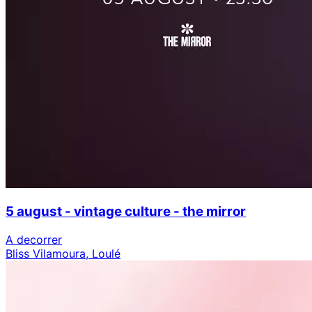
5 august - vintage culture - the mirror
A decorrer
Bliss Vilamoura, Loulé