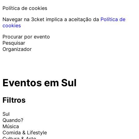
Política de cookies
Navegar na 3cket implica a aceitação da
Política de
cookies
Procurar por evento
Pesquisar
Organizador
Descobrir eventos
Português
Eventos em Sul
Ajuda ao participante
Perdi o meu bilhete
Login
Promover evento
Filtros
Sul
Quando?
Música
Comida & Lifestyle
Cultura & Arte