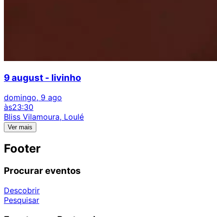
9 august - livinho
domingo, 9 ago
às
23:30
Bliss Vilamoura, Loulé
Ver mais
Footer
Procurar eventos
Descobrir
Pesquisar