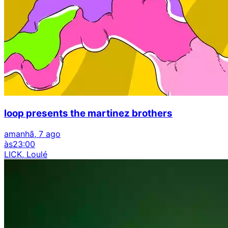
loop presents the martinez brothers
amanhã, 7 ago
às
23:00
LICK, Loulé