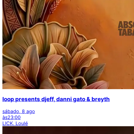
loop presents djeff, danni gato & breyth
sábado, 8 ago
às
23:00
LICK, Loulé