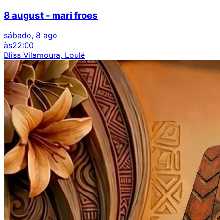
8 august - mari froes
sábado, 8 ago
às
22:00
Bliss Vilamoura, Loulé