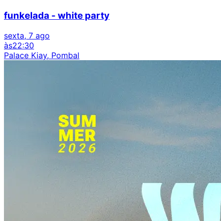
funkelada - white party
sexta, 7 ago
às
22:30
Palace Kiay, Pombal