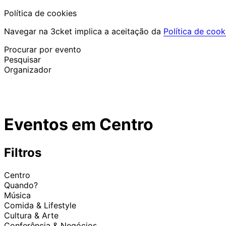
Política de cookies
Navegar na 3cket implica a aceitação da
Política de cook
Procurar por evento
Pesquisar
Organizador
Descobrir eventos
Português
Eventos em Centro
Ajuda ao participante
Perdi o meu bilhete
Login
Promover evento
Filtros
Centro
Quando?
Música
Comida & Lifestyle
Cultura & Arte
Conferência & Negócios