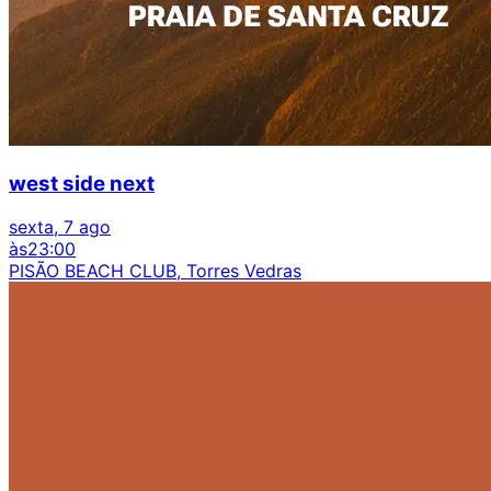
west side next
sexta, 7 ago
às
23:00
PISÃO BEACH CLUB, Torres Vedras