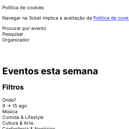
Política de cookies
Navegar na 3cket implica a aceitação da
Política de cook
Procurar por evento
Pesquisar
Organizador
Descobrir eventos
Português
Eventos esta semana
Ajuda ao participante
Perdi o meu bilhete
Login
Promover evento
Filtros
Onde?
9 -> 15 ago
Música
Comida & Lifestyle
Cultura & Arte
Conferência & Negócios