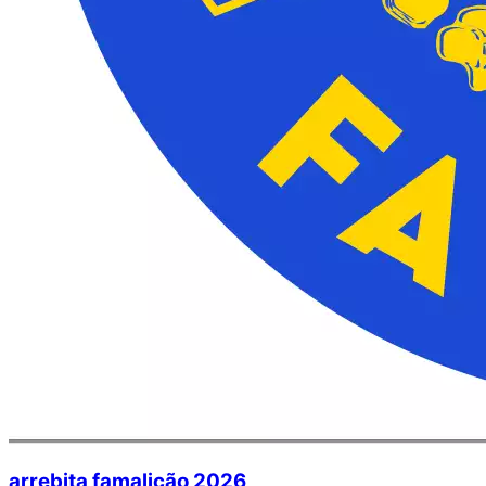
arrebita famalicão 2026