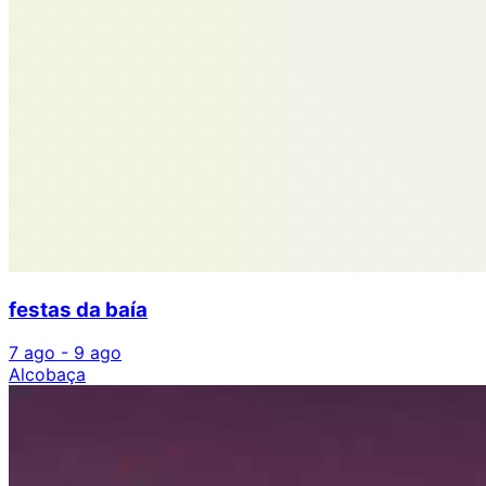
festas da baía
7 ago - 9 ago
Alcobaça