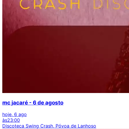
mc jacaré - 6 de agosto
hoje, 6 ago
às
23:00
Discoteca Swing Crash, Póvoa de Lanhoso