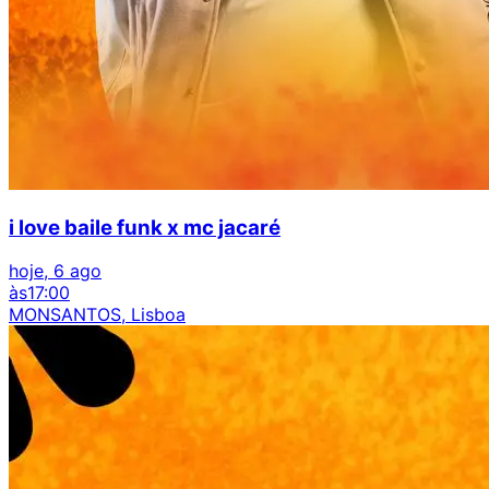
i love baile funk x mc jacaré
hoje, 6 ago
às
17:00
MONSANTOS, Lisboa