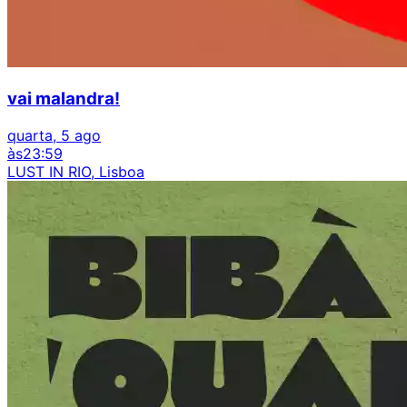
vai malandra!
quarta, 5 ago
às
23:59
LUST IN RIO, Lisboa