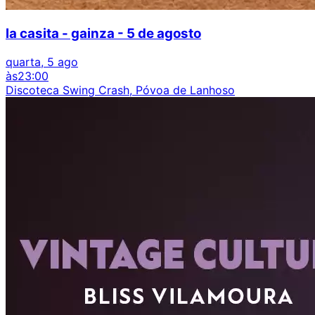
la casita - gainza - 5 de agosto
quarta, 5 ago
às
23:00
Discoteca Swing Crash, Póvoa de Lanhoso