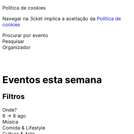
Política de cookies
Navegar na 3cket implica a aceitação da
Política de
cookies
Procurar por evento
Pesquisar
Organizador
Descobrir eventos
Português
Eventos esta semana
Ajuda ao participante
Perdi o meu bilhete
Login
Promover evento
Filtros
Onde?
6 -> 8 ago
Música
Comida & Lifestyle
Cultura & Arte