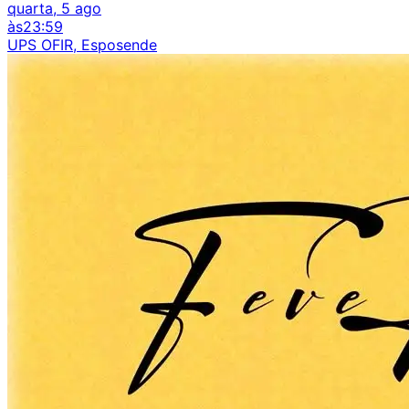
quarta, 5 ago
às
23:59
UPS OFIR, Esposende