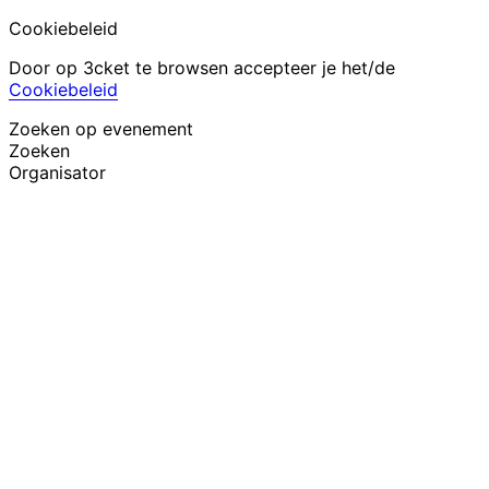
Cookiebeleid
Door op 3cket te browsen accepteer je het/de
Cookiebeleid
Zoeken op evenement
Zoeken
Organisator
Evenementen ontdekken
Nederlands
Hulp voor deelnemer
Ik ben mijn ticket kwijt
Login
Evenement promoten