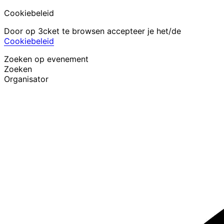
Cookiebeleid
Door op 3cket te browsen accepteer je het/de
Cookiebeleid
Zoeken op evenement
Zoeken
Organisator
Evenementen ontdekken
Nederlands
Hulp voor deelnemer
Ik ben mijn ticket kwijt
Login
Evenement promoten