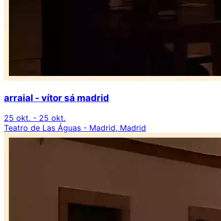
arraial - vítor sá madrid
25 okt. - 25 okt.
Teatro de Las Águas - Madrid, Madrid