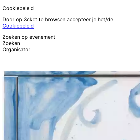
Cookiebeleid
Door op 3cket te browsen accepteer je het/de
Cookiebeleid
Zoeken op evenement
Zoeken
Organisator
Evenementen ontdekken
Nederlands
Hulp voor deelnemer
Ik ben mijn ticket kwijt
Login
Evenement promoten