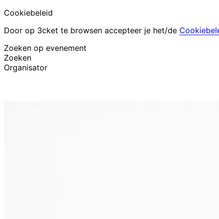
Cookiebeleid
Door op 3cket te browsen accepteer je het/de
Cookiebel
Zoeken op evenement
Zoeken
Organisator
Evenementen ontdekken
Nederlands
Hulp voor deelnemer
Ik ben mijn ticket kwijt
Login
Evenement promoten