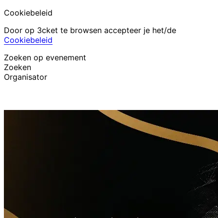
Cookiebeleid
Door op 3cket te browsen accepteer je het/de
Cookiebeleid
Zoeken op evenement
Zoeken
Organisator
Evenementen ontdekken
Nederlands
Hulp voor deelnemer
Ik ben mijn ticket kwijt
Login
Evenement promoten