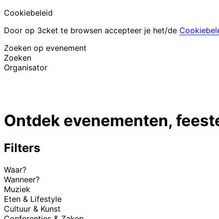
Cookiebeleid
Door op 3cket te browsen accepteer je het/de
Cookiebel
Zoeken op evenement
Zoeken
Organisator
Evenementen ontdekken
Nederlands
Ontdek evenementen, feesten
Hulp voor deelnemer
Ik ben mijn ticket kwijt
Login
Evenement promoten
Filters
Waar?
Wanneer?
Muziek
Eten & Lifestyle
Cultuur & Kunst
Conferenties & Zaken