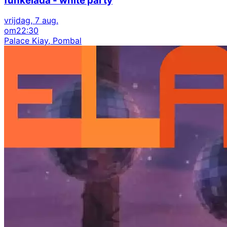
funkelada - white party
vrijdag, 7 aug.
om
22:30
Palace Kiay, Pombal