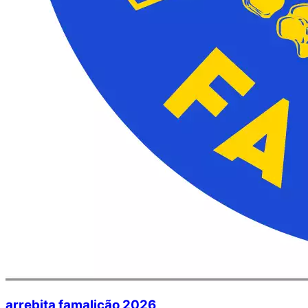
arrebita famalicão 2026